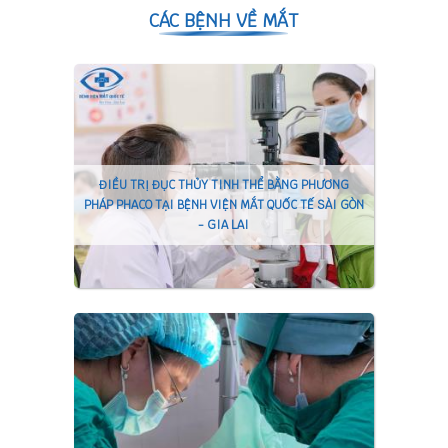
CÁC BỆNH VỀ MẮT
ĐIỀU TRỊ ĐỤC THỦY TINH THỂ BẰNG PHƯƠNG
PHÁP PHACO TẠI BỆNH VIỆN MẮT QUỐC TẾ SÀI GÒN
- GIA LAI