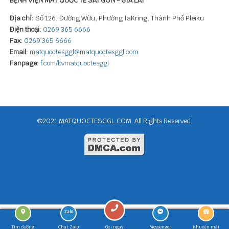
Địa chỉ:
Số 126, Đường Wừu, Phường IaKring, Thành Phố Pleiku
Điện thoại:
0269 365 6666
Fax:
0269 365 6666
Email:
matquoctesggl@matquoctesggl.com
Fanpage:
f.com/bvmatquoctesggl
©2021 MATQUOCTESGGL.COM. All Rights Reserved.
Tìm đường
Chat Zalo
Gọi ngay
Messenger
Khuyến mãi