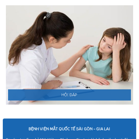
HỎI ĐÁP
BỆNH VIỆN MẮT QUỐC TẾ SÀI GÒN - GIA LAI
Tọa lạc tại địa chỉ 126 Wừu – Pleiku – Gia Lai, là bệnh viện hoạt động