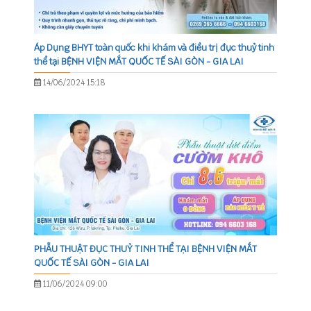
Áp Dụng BHYT toàn quốc khi khám và điều trị đục thuỷ tinh
thể tại BỆNH VIỆN MẮT QUỐC TẾ SÀI GÒN - GIA LAI
14/06/2024 15:18
PHẪU THUẬT ĐỤC THUỶ TINH THỂ TẠI BỆNH VIỆN MẮT
QUỐC TẾ SÀI GÒN - GIA LAI
11/06/2024 09:00