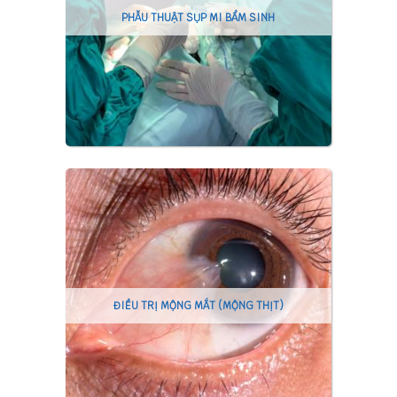
PHẪU THUẬT SỤP MI BẨM SINH
ĐIỀU TRỊ MỘNG MẮT (MỘNG THỊT)