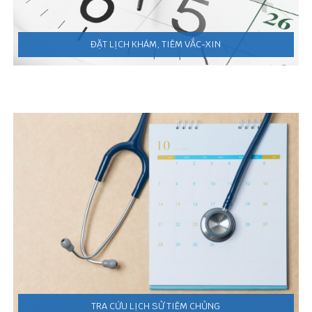
ĐẶT LỊCH KHÁM, TIÊM VẮC-XIN
TRA CỨU LỊCH SỬ TIÊM CHỦNG