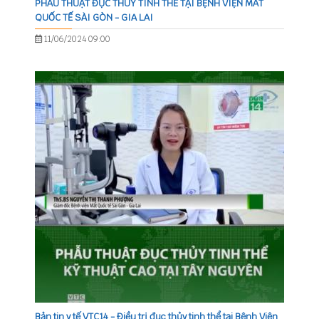
PHẪU THUẬT ĐỤC THUỶ TINH THỂ TẠI BỆNH VIỆN MẮT
QUỐC TẾ SÀI GÒN - GIA LAI
11/06/2024 09:00
Bản tin y tế VTC14 - Điều trị đục thủy tinh thể tại Bệnh Viện