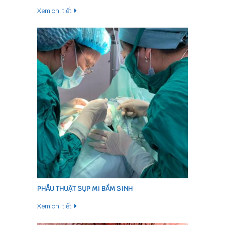
chưa có loại thuốc nào có thể điều trị được đục
Xem chi tiết
thủy tinh thể. Phaco hiện là phương pháp phẫu
thuật được áp dụng phổ biến nhất trên toàn thế
giới trong điều trị đục thủy tinh thể. Hằng năm, ở
nước ta có khoảng 300 000 mắt được phẫu thuật
bằng phương pháp này.
PHẪU THUẬT SỤP MI BẨM SINH
Xem chi tiết