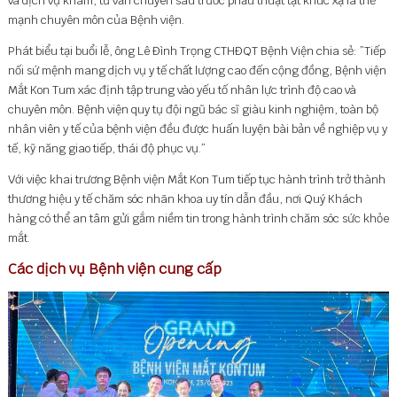
và dịch vụ khám, tư vấn chuyên sâu trước phẫu thuật tật khúc xạ là thế
mạnh chuyên môn của Bệnh viện.
Phát biểu tại buổi lễ, ông Lê Đình Trọng CTHĐQT Bệnh Viện chia sẻ: ”Tiếp
nối sứ mệnh mang dịch vụ y tế chất lượng cao đến cộng đồng, Bệnh viện
Mắt Kon Tum xác định tập trung vào yếu tố nhân lực trình độ cao và
chuyên môn. Bệnh viện quy tụ đội ngũ bác sĩ giàu kinh nghiệm, toàn bộ
nhân viên y tế của bệnh viện đều được huấn luyện bài bản về nghiệp vụ y
tế, kỹ năng giao tiếp, thái độ phục vụ.”
Với việc khai trương Bệnh viện Mắt Kon Tum tiếp tục hành trình trở thành
thương hiệu y tế chăm sóc nhãn khoa uy tín dẫn đầu, nơi Quý Khách
hàng có thể an tâm gửi gắm niềm tin trong hành trình chăm sóc sức khỏe
mắt.
Các dịch vụ Bệnh viện cung cấp