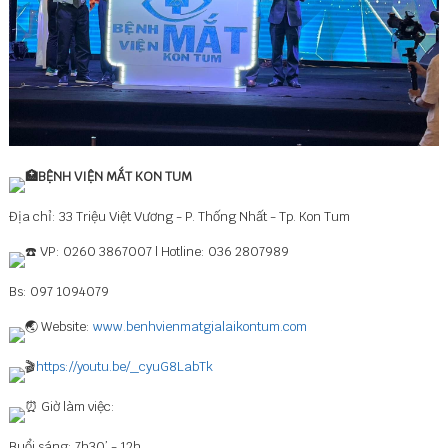
BỆNH VIỆN MẮT KON TUM
Địa chỉ: 33 Triệu Việt Vương - P. Thống Nhất - Tp. Kon Tum
VP: 0260 3867007 | Hotline: 036 2807989
Bs: 097 1094079
Website:
www.benhvienmatgialaikontum.com
https://youtu.be/_cyuG8LabTk
Giờ làm việc:
Buổi sáng: 7h30’ - 12h