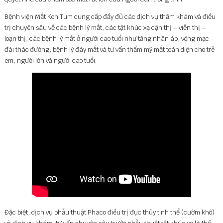
Bệnh viện Mắt Kon Tum cung cấp đầy đủ các dịch vụ thăm khám và điều
trị chuyên sâu về các bệnh lý mắt, các tật khúc xạ cận thị – viễn thị –
loạn thị, các bệnh lý mắt ở người cao tuổi như tăng nhãn áp, võng mạc
đái tháo đường, bệnh lý đáy mắt và tư vấn thẩm mỹ mắt toàn diện cho trẻ
em, người lớn và người cao tuổi.
Đặc biệt, dịch vụ phẫu thuật Phaco điều trị đục thủy tinh thể (cườm khô)