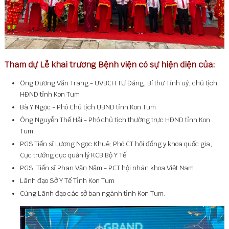
Tham dự Lễ khai trương Bệnh viện có sự hiện diện của:
Ông Dương Văn Trang - UVBCH TƯ Đảng, Bí thư Tỉnh uỷ, chủ tịch
HĐND tỉnh Kon Tum
Bà Y Ngọc - Phó Chủ tịch UBND tỉnh Kon Tum
Ông Nguyễn Thế Hải - Phó chủ tịch thường trực HĐND tỉnh Kon
Tum
PGS.Tiến sĩ Lương Ngọc Khuê; Phó CT hội đồng y khoa quốc gia,
Cục trưởng cục quản lý KCB Bộ Y Tế
PGS. Tiến sĩ Phan Văn Năm - PCT hội nhãn khoa Việt Nam
Lãnh đạo Sở Y Tế Tỉnh Kon Tum
Cùng Lãnh đạo các sở ban ngành tỉnh Kon Tum.