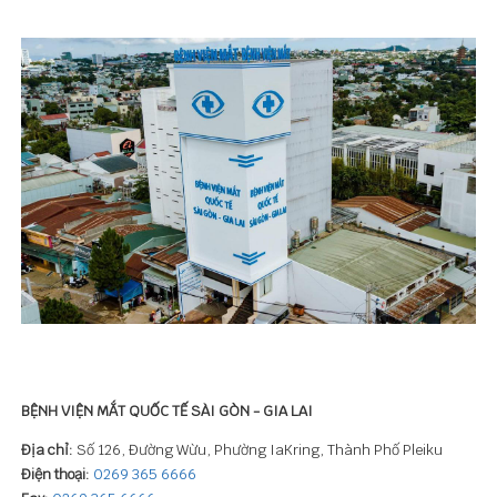
BỆNH VIỆN MẮT QUỐC TẾ SÀI GÒN - GIA LAI
Địa chỉ:
Số 126, Đường Wừu, Phường IaKring, Thành Phố Pleiku
Điện thoại:
0269 365 6666