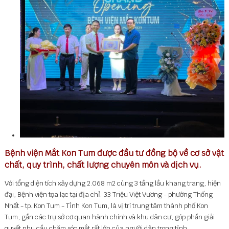
Bệnh viện Mắt Kon Tum được đầu tư đồng bộ về cơ sở vật
chất, quy trình, chất lượng chuyên môn và dịch vụ.
Với tổng diện tích xây dựng 2.068 m2 cùng 3 tầng lầu khang trang, hiện
đại, Bệnh viện tọa lạc tại địa chỉ: 33 Triệu Việt Vương - phường Thống
Nhất - tp. Kon Tum - Tỉnh Kon Tum, là vị trí trung tâm thành phố Kon
Tum, gần các trụ sở cơ quan hành chính và khu dân cư, góp phần giải
quyết nhu cầu chăm sóc mắt rất lớn của người dân trong tỉnh.