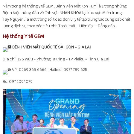
Nằm trong hệ thống y tế GEM, Bệnh viện Mắt Kon Tum là 1 trong những
Bệnh Viện hàng đầu về lĩnh vực NHÃN KHOA tại khu vực Miền trung -
Tây Nguyên, là một trong số ít các đơn vị y tế tập trung vào cung cấp chất
lượng dịch vụ theo các tiêu chí: Thoải mái – Hiện đại – Đẳng cấp.
Hệ thống Y tế GEM
BỆNH VIỆN MẮT QUỐC TẾ SÀI GÒN - GIA LAI
Địa chỉ: 126 Wừu - Phường IaKring - TP.Pleiku - Tỉnh Gia Lai
VP: 0269 365 6666 | Hotline: 0977 789 625
Bs: 097 1094079