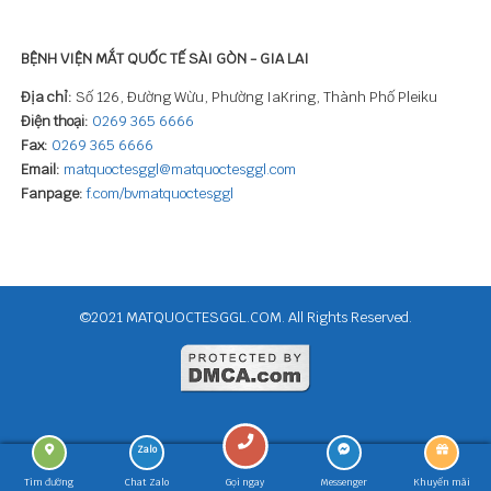
BỆNH VIỆN MẮT QUỐC TẾ SÀI GÒN - GIA LAI
Địa chỉ:
Số 126, Đường Wừu, Phường IaKring, Thành Phố Pleiku
Điện thoại:
0269 365 6666
Fax:
0269 365 6666
Email:
matquoctesggl@matquoctesggl.com
Fanpage:
f.com/bvmatquoctesggl
©2021 MATQUOCTESGGL.COM. All Rights Reserved.
Tìm đường
Chat Zalo
Gọi ngay
Messenger
Khuyến mãi